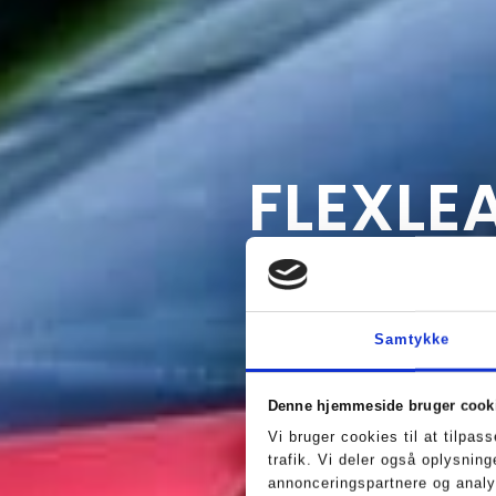
FLEXLE
PRIVAT
Samtykke
- Skab overb
Denne hjemmeside bruger cook
penge
Vi bruger cookies til at tilpas
trafik. Vi deler også oplysnin
annonceringspartnere og analy
Med en privatleasing